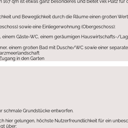
167 qm ist etwas ganz besonderes und bietet viel Platz für 
chkeit und Beweglichkeit durch die Räume einen großen Wert
geschoss) sowie eine Einliegerwohnung (Obergeschoss):
e, einem Gäste-WC, einem geräumigen Hauswirtschafts-/Lag
immer, einem großen Bad mit Dusche/WC sowie einer sepa
warzmeerlandschaft
 Zugang in den Garten
ür schmale Grundstücke entworfen.
ch hier gelungen, höchste Nutzerfreundlichkeit für ein unbe
gt über: